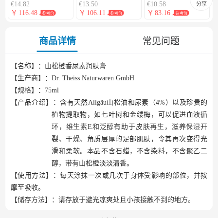
€14.82
€13.50
€10.58
分享
￥
116.48
￥
106.11
￥
83.16
参考价
参考价
参考价
商品详情
常见问题
【名称】：山松橙香尿素润肤膏
【生产商】：
Dr. Theiss Naturwaren GmbH
【规格】：
75
ml
【产品介绍】：含有天然
Allgäu山松油和尿素（4%）
以及
珍贵的
植物提取物，如七叶树和金缕梅，可以促进血液循
环
，
维生素
E和泛醇有助于皮肤再生
，滋养保湿
开
裂、干燥、角质
层厚
的
足部肌肤，令其
再次变得光
滑和柔软。
本品
不含石蜡
，
不含染料
，
不含聚乙二
醇
，带有山松橙淡淡清香。
【使用方法】：每天涂抹一次或几次于身体受影响的部位，并按
摩至吸收。
【储存方法】：请存放于避光凉爽处且小孩接触不到的地方。