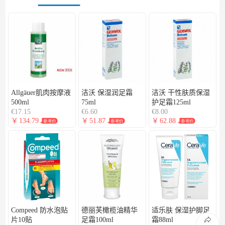
商品库存不足，剩余库存0
已加入购物车
已加入购物车
设置成功
75ml 护足霜缓解干裂干痒保湿滋润
确认
取消返回
确认
继续添加
继续逛
继续逛
去购物车结算
去购物车结算
长按识别图中二维码
查看商品详情
Allgäuer肌肉按摩液
洁沃 保湿润足霜
洁沃 干性肤质保湿
500ml
75ml
护足霜125ml
€17.15
€6.60
€8.00
￥
134.79
￥
51.87
￥
62.88
参考价
参考价
参考价
Compeed 防水泡贴
德丽芙橄榄油精华
适乐肤 保湿护脚足
片10贴
足霜100ml
霜88ml