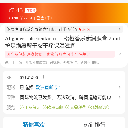
7.45
€
券前价
€9.90
￥77.81
|
已售1千+
免费注册商城会员领券加购，到手价低至
￥56.98
Allgäuer Latschenkiefer 山松橙香尿素润肤膏 75ml
护足霜缓解干裂干痒保湿滋润
因产品包装更换频繁，实物与图片可能存在差异
适用于干燥、开裂和角质层厚的皮肤，补水保湿，清爽不油腻。
SKU
05141490
配送
已选择
“欧洲直邮仓”
保障
国际物流已发货，无法取消，跨国运输可能包裹
€7.45
会有挤压（不影响产品），不同批次保质期有差
€9.90
服务
正品保证
欧洲直邮
无需税费
破损包赔
异，详情仅供参考，下单即默认接受。
券后预估价
Allgäuer Latschenkiefer 山松橙香尿素润肤膏
猜你喜欢
热销排行