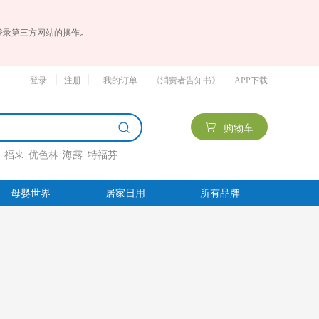
登录第三方网站的操作。
登录
注册
我的订单
《消费者告知书》
APP下载
购物车
栏
福来
优色林
海露
特福芬
母婴世界
居家日用
所有品牌