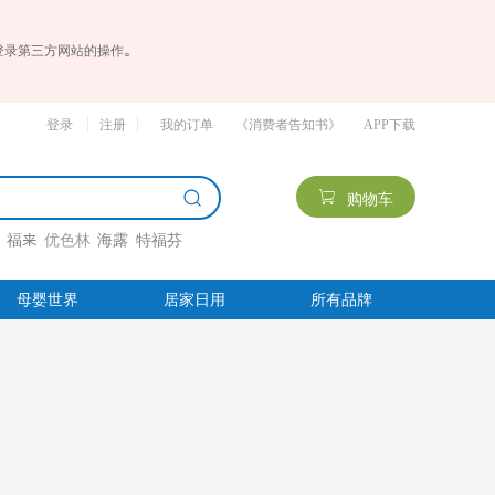
登录第三方网站的操作。
登录
注册
我的订单
《消费者告知书》
APP下载
购物车
栏
福来
优色林
海露
特福芬
母婴世界
居家日用
所有品牌