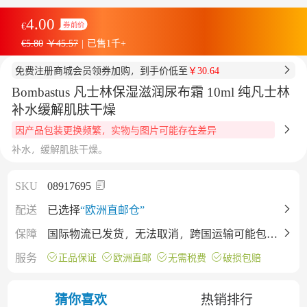
4.00
€
券前价
€5.80
￥45.57
|
已售1千+
免费注册商城会员领券加购，到手价低至
￥30.64
Bombastus 凡士林保湿滋润尿布霜 10ml 纯凡士林
补水缓解肌肤干燥
因产品包装更换频繁，实物与图片可能存在差异
补水，缓解肌肤干燥。
SKU
08917695
€4.00
配送
已选择
“欧洲直邮仓”
€5.80
保障
国际物流已发货，无法取消，跨国运输可能包裹
券后预估价
会有挤压（不影响产品），不同批次保质期有差
Bombastus 凡士林保湿滋润尿布霜 10ml 纯凡士
服务
正品保证
欧洲直邮
无需税费
破损包赔
商品库存不足，剩余库存27
已加入购物车
已加入购物车
异，详情仅供参考，下单即默认接受。
设置成功
林补水缓解肌肤干燥
猜你喜欢
热销排行
确认