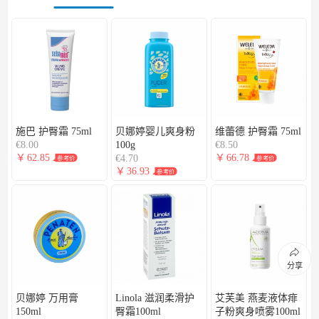
取消返回
确认
继续添加
继续逛
继续逛
去购物车结算
去购物车结算
长按识别图中二维码
查看商品详情
施巴 护臀霜 75ml
贝娜婷婴儿爽身粉
维蕾德 护臀霜 75ml
€8.00
100g
€8.50
￥
62.85
￥
66.78
€4.70
参考价
参考价
￥
36.93
参考价
分享
贝娜婷 万用膏
Linola 滋润柔滑护
艾芙美 燕麦液体痱
150ml
臀霜100ml
子粉爽身喷雾100ml