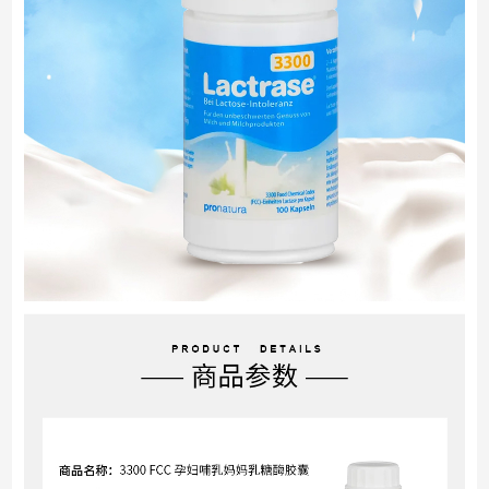
€11.60
€17.95
券后预估价
Lactrase 3300 FCC 孕妇哺乳妈妈乳糖酶胶囊 100
商品库存不足，剩余库存33
已加入购物车
已加入购物车
设置成功
粒盒 缓解乳糖不耐受 抑制腹泻 消化不良
确认
取消返回
确认
继续添加
继续逛
继续逛
去购物车结算
去购物车结算
长按识别图中二维码
查看商品详情