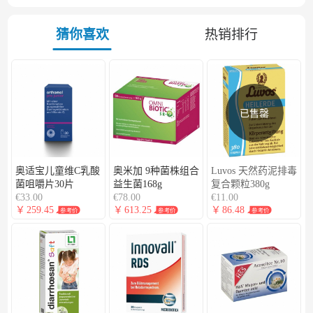
异，详情仅供参考，下单即默认接受。
猜你喜欢
热销排行
已售罄
奥适宝儿童维C乳酸
奥米加 9种菌株组合
Luvos 天然药泥排毒
菌咀嚼片30片
益生菌168g
复合颗粒380g
€33.00
€78.00
€11.00
￥
259.45
￥
613.25
￥
86.48
参考价
参考价
参考价