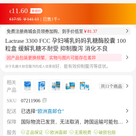
11.60
€
券前价
€17.95
￥141.13
|
已售1千+
免费注册商城会员领券加购，到手价低至
￥81.37
Lactrase 3300 FCC 孕妇哺乳妈妈乳糖酶胶囊 100
粒盒 缓解乳糖不耐受 抑制腹泻 消化不良
因产品包装更换频繁，实物与图片可能存在差异
好，能有效抑制腹泻等症状。
对于乳糖不耐受腹泻的成人效果很
相关
共11个商品
产品
SKU
07211906
配送
已选择
“欧洲直邮仓”
保障
国际物流已发货，无法取消，跨国运输可能包裹
会有挤压（不影响产品），不同批次保质期有差
服务
正品保证
欧洲直邮
无需税费
破损包赔