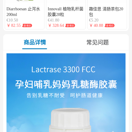
Diarrhoesan 止泻水
Innovall 植物乳杆菌
趣佳思 清肠茶包20
200ml
胶囊28粒
包
€10.50
€41.80
€5.20
￥
82.55
￥
328.64
￥
40.88
参考价
参考价
参考价
商品详情
常见问题