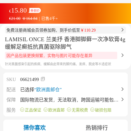
15.80
€
券前价
€21.00
￥164.84
|
已售4千+
免费注册商城会员领券加购，到手价低至
￥110.29
LAMISIL ONCE 兰美抒 香港脚脚藓一次净软膏4g
缓解足癣抵抗真菌驱除脚气
因产品包装更换频繁，实物与图片可能存在差异
针对真菌感染引起的疾病，缓解由此带来的脚灼痛、发痒、脱皮等不适症状
SKU
06621499
配送
已选择
“欧洲直邮仓”
保障
国际物流已发货，无法取消，跨国运输可能包裹
会有挤压（不影响产品），不同批次保质期有差
服务
正品保证
欧洲直邮
无需税费
破损包赔
异，详情仅供参考，下单即默认接受。
猜你喜欢
热销排行