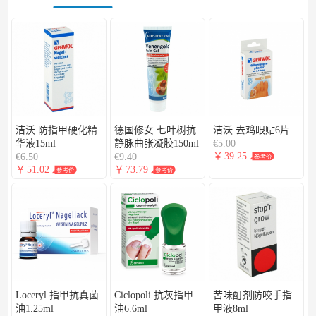
洁沃 防指甲硬化精
德国修女 七叶树抗
洁沃 去鸡眼贴6片
华液15ml
静脉曲张凝胶150ml
€5.00
￥
39.25
€6.50
€9.40
参考价
￥
51.02
￥
73.79
参考价
参考价
Loceryl 指甲抗真菌
Ciclopoli 抗灰指甲
苦味酊剂防咬手指
油1.25ml
油6.6ml
甲液8ml