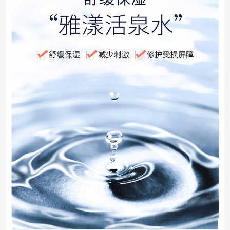
€25.50
€33.90
券后预估价
Avene 雅漾 AD霜舒缓干痒滋润保湿霜400ml 润
商品库存不足，剩余库存86
已加入购物车
已加入购物车
设置成功
肤霜 舒缓肌肤湿疹 雅漾AD霜
确认
取消返回
确认
继续添加
继续逛
继续逛
去购物车结算
去购物车结算