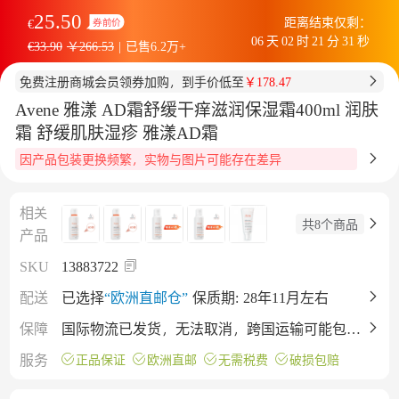
25.50
距离结束仅剩：
€
券前价
06
天
02
时
21
分
30
秒
€33.90
￥266.53
|
已售6.2万+
免费注册商城会员领券加购，到手价低至
￥178.47
Avene 雅漾 AD霜舒缓干痒滋润保湿霜400ml 润肤
霜 舒缓肌肤湿疹 雅漾AD霜
因产品包装更换频繁，实物与图片可能存在差异
相关
共8个商品
产品
SKU
13883722
配送
已选择
“欧洲直邮仓”
保质期:
28年11月左右
保障
国际物流已发货，无法取消，跨国运输可能包裹
会有挤压（不影响产品），不同批次保质期有差
服务
正品保证
欧洲直邮
无需税费
破损包赔
异，详情仅供参考，下单即默认接受。