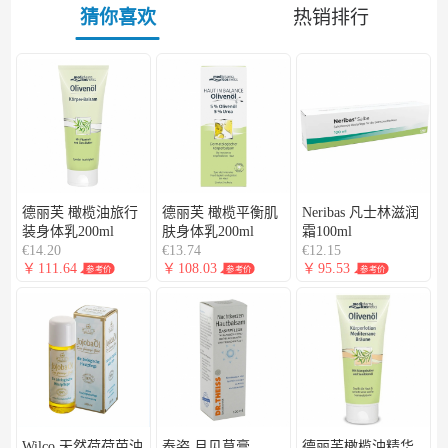
猜你喜欢
热销排行
德丽芙 橄榄油旅行
德丽芙 橄榄平衡肌
Neribas 凡士林滋润
装身体乳200ml
肤身体乳200ml
霜100ml
€14.20
€13.74
€12.15
￥
111.64
￥
108.03
￥
95.53
参考价
参考价
参考价
Wilco 天然荷荷芭油
泰姿 月见草膏
德丽芙橄榄油精华