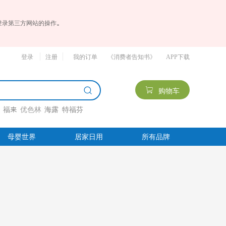
登录第三方网站的操作。
登录
注册
我的订单
《消费者告知书》
APP下载
购物车
栏
福来
优色林
海露
特福芬
母婴世界
居家日用
所有品牌